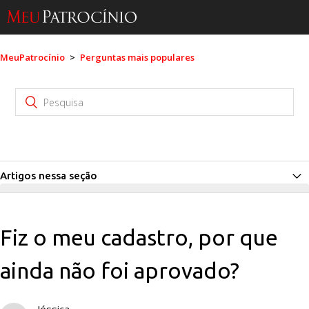
MeuPatrocínio
Perguntas mais populares
Artigos nessa seção
Fiz o meu cadastro, por que ainda não foi aprovado?
Fiz o meu cadastro, por que
Não recebi nenhum e-mail de confirmação. Como faço?
ainda não foi aprovado?
Paguei a Aprovação Expressa, quando vou entrar?
Meu perfil está em “Modo de Edição”, o que devo fazer?