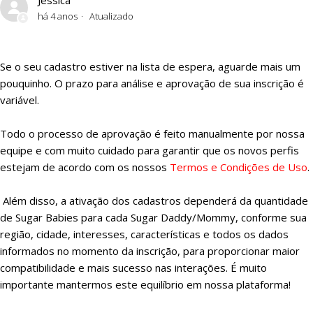
Jéssica
há 4 anos
Atualizado
Por que minhas fotos e textos ainda não foram aprovados?
Se o seu cadastro estiver na lista de espera, aguarde mais um
Minhas fotos foram reprovadas. O que aconteceu?
pouquinho. O prazo para análise e aprovação de sua inscrição é
variável.
Todo o processo de aprovação é feito manualmente por nossa
equipe e com muito cuidado para garantir que os novos perfis
estejam de acordo com os nossos
Termos e Condições de Uso
.
Além disso, a ativação dos cadastros dependerá da quantidade
de Sugar Babies para cada Sugar Daddy/Mommy, conforme sua
região, cidade, interesses, características e todos os dados
informados no momento da inscrição, para proporcionar maior
compatibilidade e mais sucesso nas interações. É muito
importante mantermos este equilíbrio em nossa plataforma!