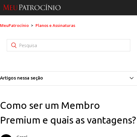
MeuPatrocínio
Planos e Assinaturas
Artigos nessa seção
Conheça nossos Parcelamentos Exclusivos!
Como ser um Membro
Como ser um Membro Premium e quais as vantagens?
Premium e quais as vantagens?
Como ser um Membro Elite e quais as vantagens?