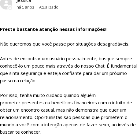
Jéssica
Aviso sobre oportunistas financeiros
há 5 anos
Atualizado
Alguns truques comuns usados por oportunistas sexuais
Preste bastante atenção nessas informações!
Tome atitude, denuncie!
Não queremos que você passe por situações desagradáveis.
Tome atitude, denuncie!
Antes de encontrar um usuário pessoalmente, busque sempre
conhecê-lo um pouco mais através do nosso Chat. É fundamental
que sinta segurança e esteja confiante para dar um próximo
passo na relação.
Por isso, tenha muito cuidado quando alguém
prometer presentes ou benefícios financeiros com o intuito de
obter um encontro casual, mas não demonstra que quer um
relacionamento. Oportunistas são pessoas que prometem o
mundo a você com a intenção apenas de fazer sexo, ao invés de
buscar te conhecer.