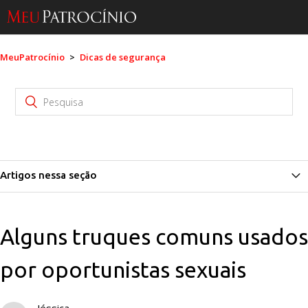
MeuPatrocínio
Dicas de segurança
Artigos nessa seção
Como posso denunciar uma violação às políticas de uso?
Alguns truques comuns usados
Como me proteger de um possível golpe?
por oportunistas sexuais
Como identificar um falso Sugar Daddy ou uma falsa Sugar
Mommy?