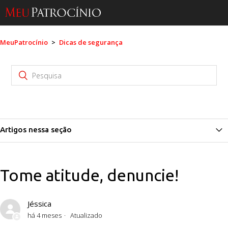
MeuPatrocínio
Dicas de segurança
Artigos nessa seção
Como posso denunciar uma violação às políticas de uso?
Tome atitude, denuncie!
Como me proteger de um possível golpe?
Como identificar um falso Sugar Daddy ou uma falsa Sugar
Jéssica
Mommy?
há 4 meses
Atualizado