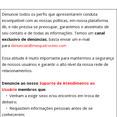
Aviso sobre oportunistas financeiros
Denuncie todos os perfis que apresentarem conduta
Alguns truques comuns usados por oportunistas sexuais
incompatível com as nossas políticas, em nossa plataforma.
Ah, e não precisa se preocupar, garantimos o anonimato de
Tome atitude, denuncie!
seu contato e de todas as informações. Temos um
canal
exclusivo de denúncias
, basta enviar um e-mail
Tome atitude, denuncie!
para
denuncias@meupatrocinio.com
Essa atitude é muito importante para mantermos a segurança
de nossos usuários e garantir o alto nível da nossa rede de
relacionamentos.
Denuncie ao nosso
Suporte de Atendimento ao
Usuário
membros que:
• Venham a exigir sexo e/ou encontros em troca de
dinheiro;
• Requisitem informações pessoais antes de se
conhecerem;