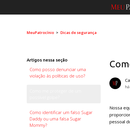
MeuPatrocínio
Dicas de segurança
Artigos nessa seção
Como
Como posso denunciar uma
violação às políticas de uso?
Ca
há
Como me proteger de um
possível golpe?
Nossa equ
Como identificar um falso Sugar
proporcio
Daddy ou uma falsa Sugar
pessoal d
Mommy?